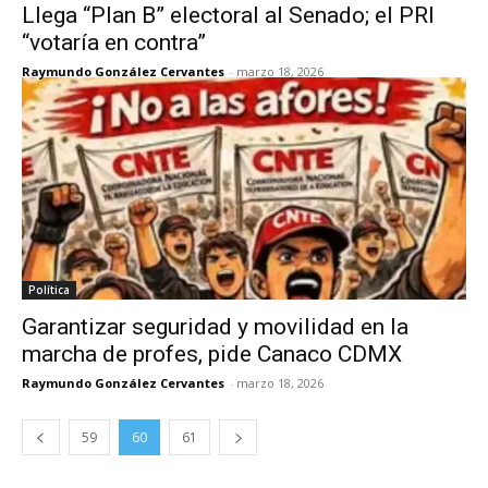
Llega “Plan B” electoral al Senado; el PRI
“votaría en contra”
Raymundo González Cervantes
-
marzo 18, 2026
Política
Garantizar seguridad y movilidad en la
marcha de profes, pide Canaco CDMX
Raymundo González Cervantes
-
marzo 18, 2026
59
60
61