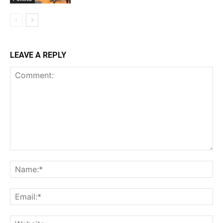
LEAVE A REPLY
Comment:
Na
Ema
Web