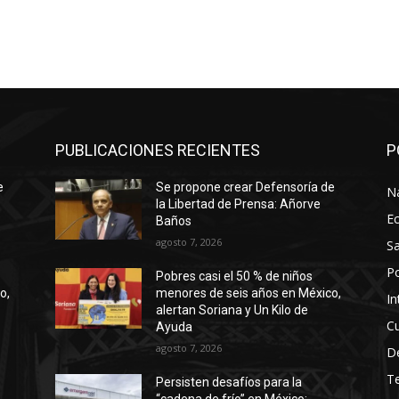
PUBLICACIONES RECIENTES
P
e
Se propone crear Defensoría de
N
la Libertad de Prensa: Añorve
E
Baños
agosto 7, 2026
Sa
Po
Pobres casi el 50 % de niños
o,
menores de seis años en México,
In
alertan Soriana y Un Kilo de
Cu
Ayuda
agosto 7, 2026
D
T
Persisten desafíos para la