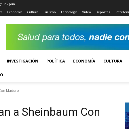
gn in / Join
ca
Economía
Cultura
Turismo
Tecnología
Video
Deportes
Entreten
INVESTIGACIÓN
POLÍTICA
ECONOMÍA
CULTURA
TO
 Con Maduro
an a Sheinbaum Con