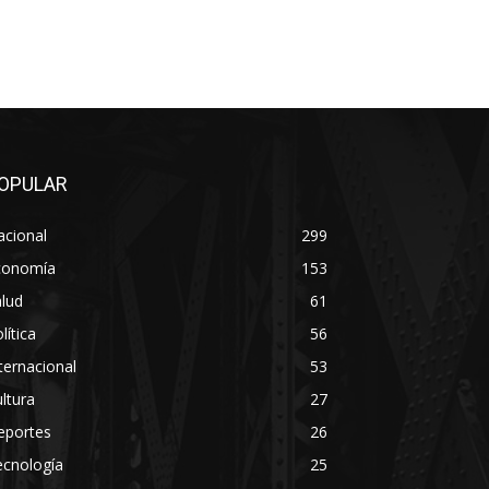
OPULAR
acional
299
conomía
153
lud
61
lítica
56
ternacional
53
ltura
27
eportes
26
ecnología
25