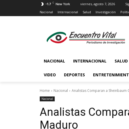
C
viernes, agosto 7, 2026
Si
-1.7
New York
Nacional
Internacional
Salud
Investigación
Políti
NACIONAL
INTERNACIONAL
SALUD
VIDEO
DEPORTES
ENTRETENIMIEN
Home
Nacional
Analistas Comparan a Sheinbaum
Nacional
Analistas Compar
Maduro