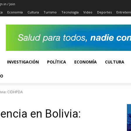
gn in / Join
ca
Economía
Cultura
Turismo
Tecnología
Video
Deportes
Entreten
INVESTIGACIÓN
POLÍTICA
ECONOMÍA
CULTURA
TO
livia: CIDHPDA
encia en Bolivia: