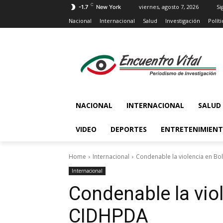
C
viernes, agosto 7, 2026
Si
-1.7
New York
Nacional
Internacional
Salud
Investigación
Políti
NACIONAL
INTERNACIONAL
SALUD
VIDEO
DEPORTES
ENTRETENIMIEN
Home
Internacional
Condenable la violencia en Bo
Internacional
Condenable la viol
CIDHPDA