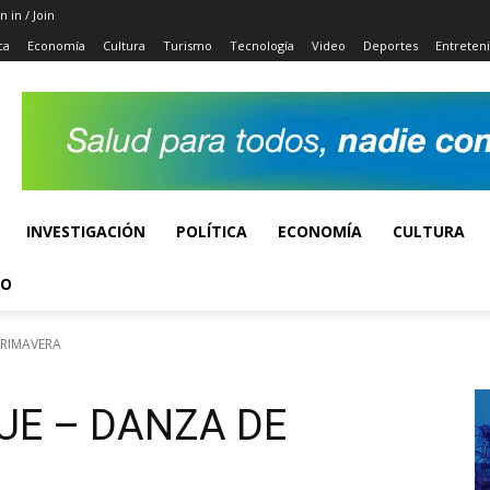
n in / Join
ca
Economía
Cultura
Turismo
Tecnología
Video
Deportes
Entreten
INVESTIGACIÓN
POLÍTICA
ECONOMÍA
CULTURA
TO
PRIMAVERA
UE – DANZA DE