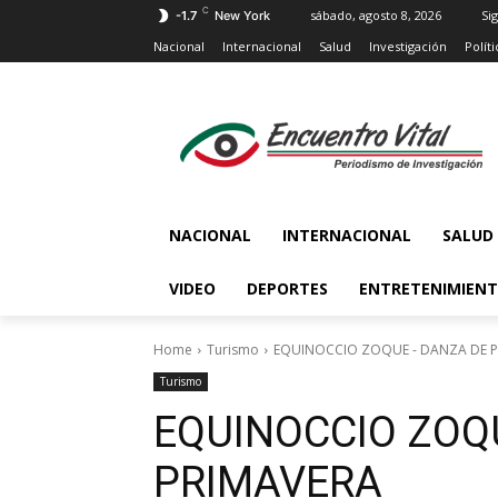
C
sábado, agosto 8, 2026
Sig
-1.7
New York
Nacional
Internacional
Salud
Investigación
Políti
NACIONAL
INTERNACIONAL
SALUD
VIDEO
DEPORTES
ENTRETENIMIEN
Home
Turismo
EQUINOCCIO ZOQUE - DANZA DE 
Turismo
EQUINOCCIO ZOQ
PRIMAVERA