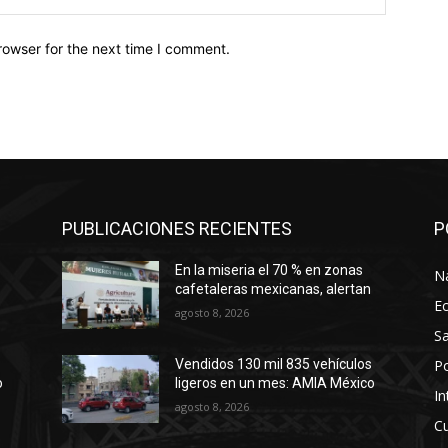
rowser for the next time I comment.
PUBLICACIONES RECIENTES
P
En la miseria el 70 % en zonas
N
cafetaleras mexicanas, alertan
E
agosto 8, 2026
Sa
Po
s
Vendidos 130 mil 835 vehículos
o
ligeros en un mes: AMIA México
In
agosto 8, 2026
Cu