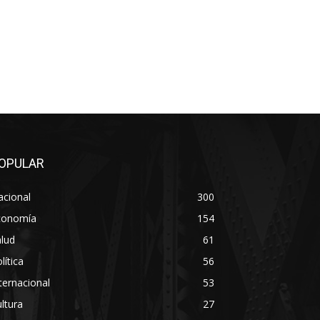
OPULAR
acional
300
conomía
154
lud
61
lítica
56
ternacional
53
ltura
27