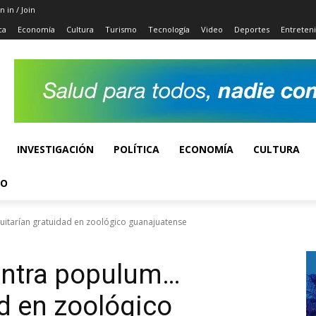
n in / Join
ca
Economía
Cultura
Turismo
Tecnología
Video
Deportes
Entreten
INVESTIGACIÓN
POLÍTICA
ECONOMÍA
CULTURA
TO
quitarían gratuidad en zoológico guanajuatense
contra populum…
ad en zoológico