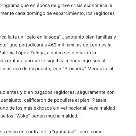
 programa que en época de grave crisis económica le
itamente cada domingo de esparcimiento, los regidores
a falta un “pelo en la sopa”… anótenlo bien familias y
eota” que perjudicará a 462 mil familias de León es la
tricia López Zúñiga, a quien se le ocurrió la
rada gratuita porque le significa menos ingresos al
 más rico de mi pueblo, Don “Próspero” Mendoza: al
 pudientes y bien pagados regidores, seguramente con
najuato, calificaron de populista el plan “Pásale
uno de los más exitosos a nivel nacional, vaya maldad
que los “Woke” tienen mucha maldad…
les están en contra de la “gratuidad”…pero como