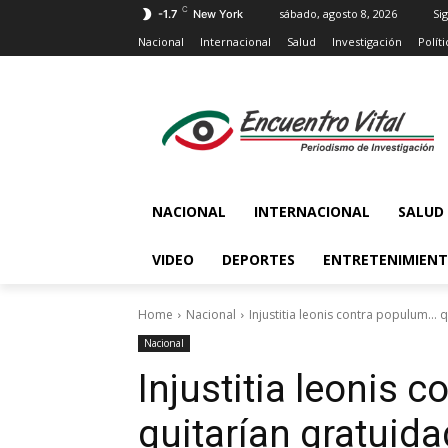
C
sábado, agosto 8, 2026
Sig
-1.7
New York
Nacional
Internacional
Salud
Investigación
Políti
NACIONAL
INTERNACIONAL
SALUD
VIDEO
DEPORTES
ENTRETENIMIEN
Home
Nacional
Injustitia leonis contra populum… 
Nacional
Injustitia leonis 
quitarían gratuid