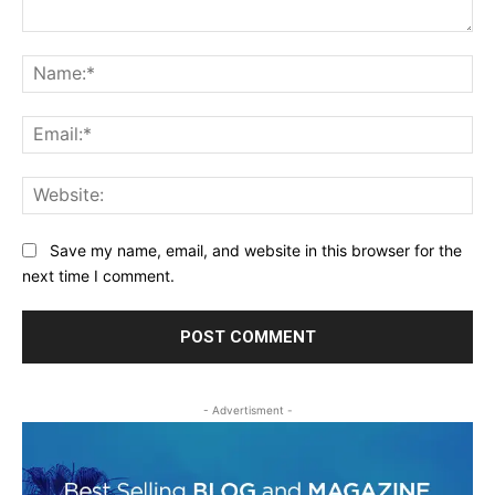
Comment:
Na
Ema
Web
Save my name, email, and website in this browser for the
next time I comment.
- Advertisment -