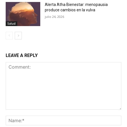
Alerta Atha Bienestar: menopausia
produce cambios en la vulva
julio 24, 2026
Salud
LEAVE A REPLY
Comment:
Na