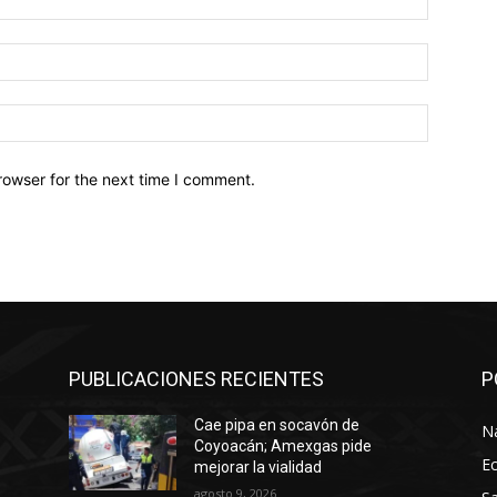
Email:*
Website:
rowser for the next time I comment.
PUBLICACIONES RECIENTES
P
Cae pipa en socavón de
N
Coyoacán; Amexgas pide
E
mejorar la vialidad
agosto 9, 2026