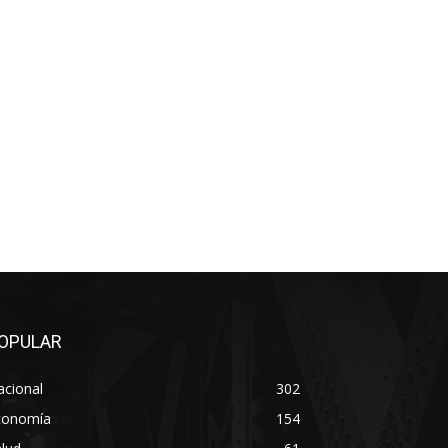
OPULAR
acional
302
conomía
154