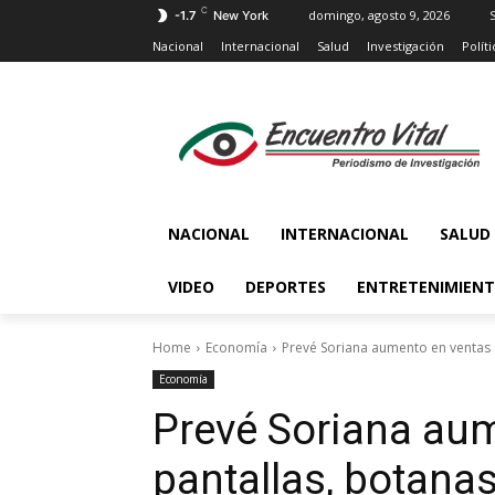
C
domingo, agosto 9, 2026
S
-1.7
New York
Nacional
Internacional
Salud
Investigación
Políti
NACIONAL
INTERNACIONAL
SALUD
VIDEO
DEPORTES
ENTRETENIMIEN
Home
Economía
Prevé Soriana aumento en ventas d
Economía
Prevé Soriana au
pantallas, botanas