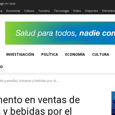
ign in / Join
ca
Economía
Cultura
Turismo
Tecnología
Video
Deportes
Entreten
INVESTIGACIÓN
POLÍTICA
ECONOMÍA
CULTURA
TO
e pantallas, botanas y bebidas por el...
mento en ventas de
 y bebidas por el