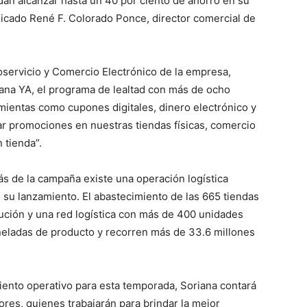
an alcanzar hasta un 40 por ciento de ahorro en su
cado René F. Colorado Ponce, director comercial de
oservicio y Comercio Electrónico de la empresa,
iana YA, el programa de lealtad con más de ocho
mientas como cupones digitales, dinero electrónico y
r promociones en nuestras tiendas físicas, comercio
 tienda”.
ás de la campaña existe una operación logística
su lanzamiento. El abastecimiento de las 665 tiendas
ución y una red logística con más de 400 unidades
neladas de producto y recorren más de 33.6 millones
ento operativo para esta temporada, Soriana contará
res, quienes trabajarán para brindar la mejor