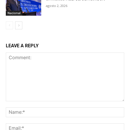
agosto 2, 2026
Nacional
LEAVE A REPLY
Comment:
Na
Ema