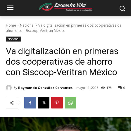
Home
Nacional
Va digitalización en primeras dos cooperativas de
ahorro con Siscoop-Veritran México
Nacional
Va digitalización en primeras
dos cooperativas de ahorro
con Siscoop-Veritran México
By
Raymundo González Cervantes
mayo 11, 2026
173
0