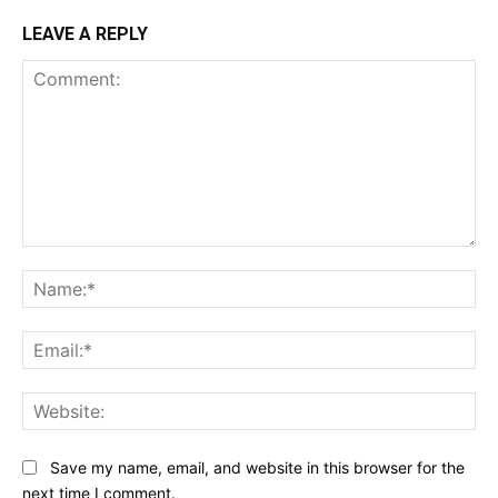
LEAVE A REPLY
Comment:
Na
Ema
Web
Save my name, email, and website in this browser for the
next time I comment.