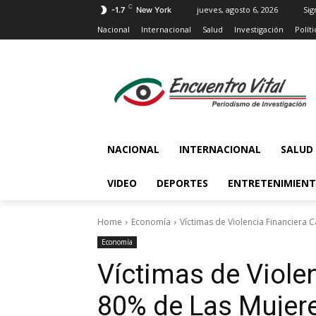
C
jueves, agosto 6, 2026
Sig
-1.7
New York
Nacional
Internacional
Salud
Investigación
Políti
NACIONAL
INTERNACIONAL
SALUD
VIDEO
DEPORTES
ENTRETENIMIEN
Home
Economía
Víctimas de Violencia Financiera C
Economía
Víctimas de Violen
80% de Las Mujer