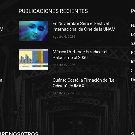
PUBLICACIONES RECIENTES
P
En Noviembre Será el Festival
N
AM
Internacional de Cine de la UNAM
E
agosto 6, 2026
Sa
Po
México Pretende Erradicar el
Paludismo al 2030
In
agosto 6, 2026
Cu
D
La
Cuánto Costó la Filmación de “La
Odisea” en IMAX
T
agosto 6, 2026
BRE NOSOTROS
S