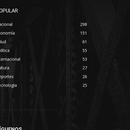
OPULAR
acional
298
conomía
151
lud
61
lítica
55
ternacional
53
ltura
27
eportes
26
ecnología
25
ÍGUENOS