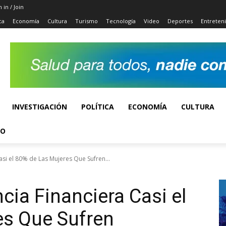
n in / Join
ca
Economía
Cultura
Turismo
Tecnología
Video
Deportes
Entreten
INVESTIGACIÓN
POLÍTICA
ECONOMÍA
CULTURA
TO
asi el 80% de Las Mujeres Que Sufren...
cia Financiera Casi el
es Que Sufren