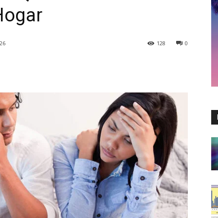
Hogar
26
128
0