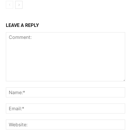
LEAVE A REPLY
Comment:
Na
Ema
Web