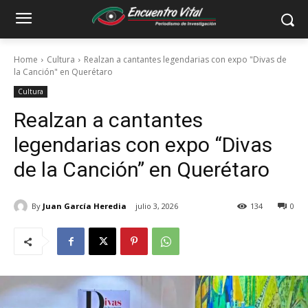
Home
Cultura
Realzan a cantantes legendarias con expo "Divas de
la Canción" en Querétaro
Cultura
Realzan a cantantes
legendarias con expo “Divas
de la Canción” en Querétaro
By
Juan García Heredia
julio 3, 2026
134
0