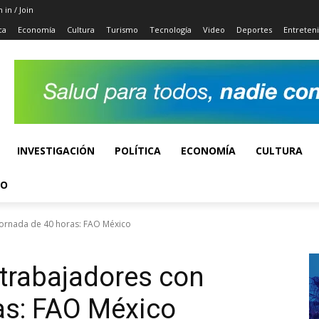
n in / Join
ca
Economía
Cultura
Turismo
Tecnología
Video
Deportes
Entreten
INVESTIGACIÓN
POLÍTICA
ECONOMÍA
CULTURA
TO
 jornada de 40 horas: FAO México
 trabajadores con
ras: FAO México