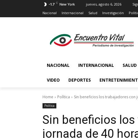
C
jueves, agosto 6, 2026
Sig
-1.7
New York
Nacional
Internacional
Salud
Investigación
Políti
NACIONAL
INTERNACIONAL
SALUD
VIDEO
DEPORTES
ENTRETENIMIEN
Home
Política
Sin beneficios los trabajadores con
Política
Sin beneficios los
jornada de 40 ho