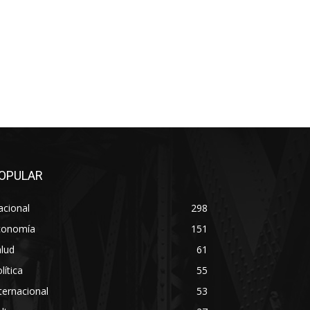
OPULAR
acional
298
conomía
151
lud
61
lítica
55
ternacional
53